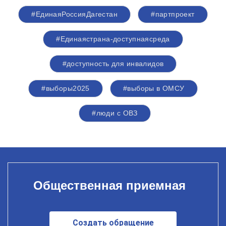
#ЕдинаяРоссияДагестан
#партпроект
#Единаястрана-доступнаясреда
#доступность для инвалидов
#выборы2025
#выборы в ОМСУ
#люди с ОВЗ
Общественная приемная
Создать обращение