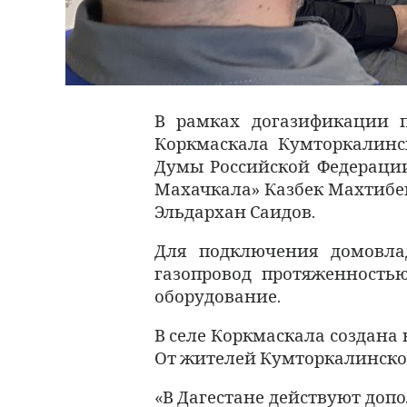
В рамках догазификации п
Коркмаскала Кумторкалинс
Думы Российской Федерации
Махачкала» Казбек Махтибек
Эльдархан Саидов.
Для подключения домовла
газопровод протяженность
оборудование.
В селе Коркмаскала создана 
От жителей Кумторкалинского
«В Дагестане действуют до