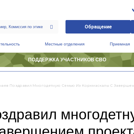
Обращение
тельность
Местные отделения
Приемная
ПОДДЕРЖКА УЧАСТНИКОВ СВО
ственной приемной Председателя Партии
Президиум регионального политического совета
чаев Поздравил Многодетную Семью Из Коркмаскалы С Заверше
оздравил многодетн
завершением проект