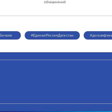
объединений
Бичаев
#ЕдинаяРоссияДагестан
#догазифик