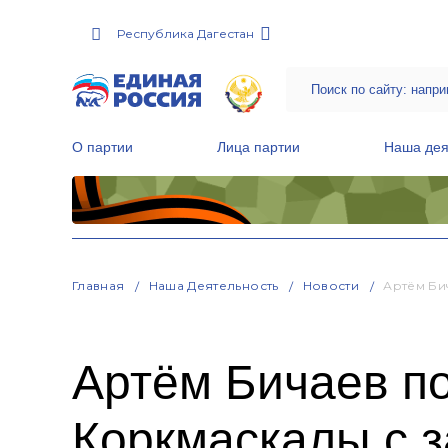
Республика Дагестан
О партии
Лица партии
Наша дея
Местные общественные приемные Партии
Руководитель Региональной обще
Народная программа «Единой России»
Главная
Наша Деятельность
Новости
Артём Би
Артём Бичаев п
Коркмаскалы с 