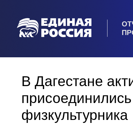
ОТ
ПР
В Дагестане акт
присоединились
физкультурника