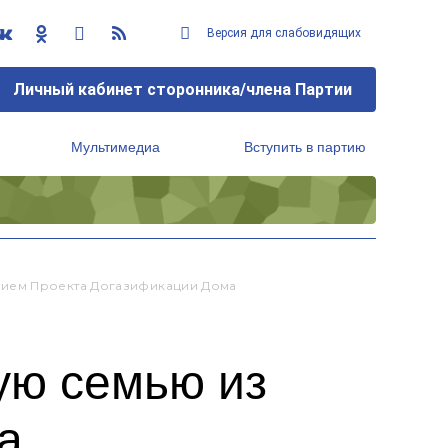
Версия для слабовидящих
Личный кабинет сторонника/члена Партии
Мультимедиа
Вступить в партию
Региональный исполнительный комитет
нием Проекта Догазификации Дома
ую семью из
а