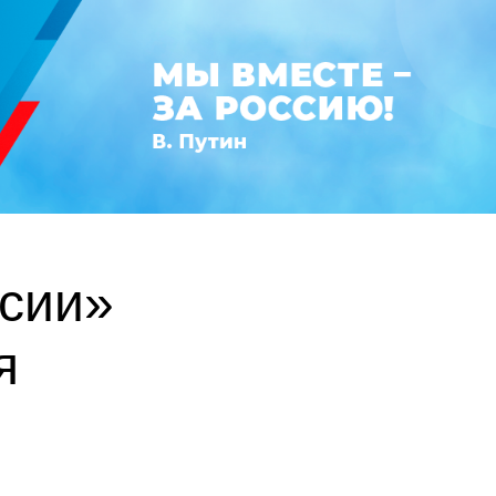
ссии»
я