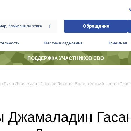
Обращение
тельность
Местные отделения
Приемная
ПОДДЕРЖКА УЧАСТНИКОВ СВО
ственной приемной Председателя Партии
Президиум регионального политического совета
ГосДумы Джамаладин Гасанов Посетил Волонтёрский Центр «Диал
ы Джамаладин Гасан