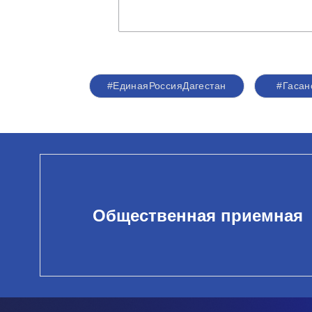
#ЕдинаяРоссияДагестан
#Гасан
Общественная приемная