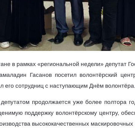
тане в рамках «региональной недели» депутат Г
маладин Гасанов посетил волонтёрский цент
л его сотрудниц с наступающим Днём волонтёра
 депутатом продолжается уже более полтора го
ценимую поддержку волонтёрскому центру, обе
оизводства высококачественных маскировочных 