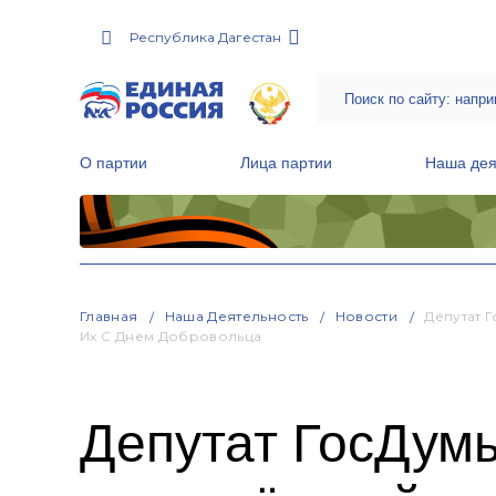
Республика Дагестан
О партии
Лица партии
Наша дея
Местные общественные приемные Партии
Руководитель Региональной обще
Народная программа «Единой России»
Главная
Наша Деятельность
Новости
Депутат 
Их С Днем Добровольца
Депутат ГосДум