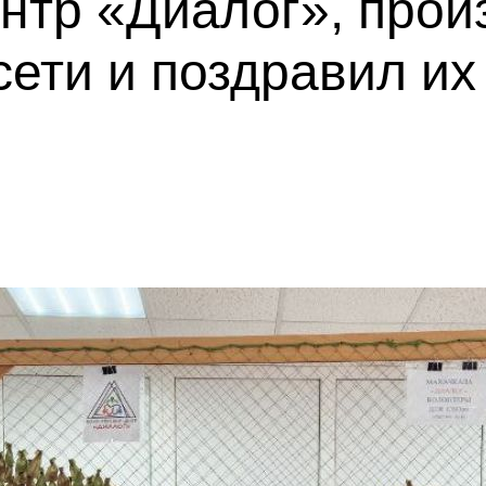
ентр «Диалог», про
ети и поздравил их