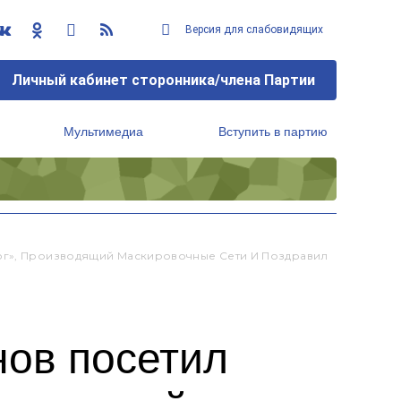
Версия для слабовидящих
Личный кабинет сторонника/члена Партии
Мультимедиа
Вступить в партию
Региональный исполнительный комитет
ог», Производящий Маскировочные Сети И Поздравил
ов посетил