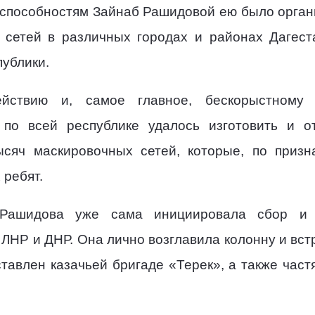
 способностям Зайнаб Рашидовой ею было орган
 сетей в различных городах и районах Дагеста
ублики.
ействию и, самое главное, бескорыстному
по всей республике удалось изготовить и о
сяч маскировочных сетей, которые, по приз
 ребят.
Рашидова уже сама инициировала сбор и о
в ЛНР и ДНР. Она лично возглавила колонну и вс
ставлен казачьей бригаде «Терек», а также час