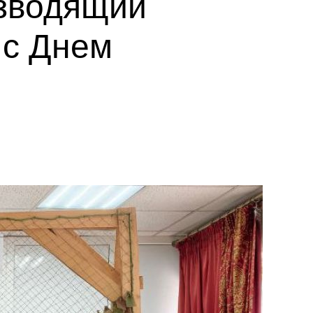
изводящий
 с Днем