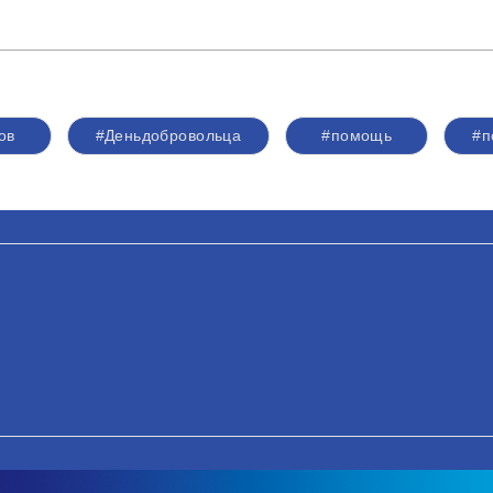
ов
#Деньдобровольца
#помощь
#п