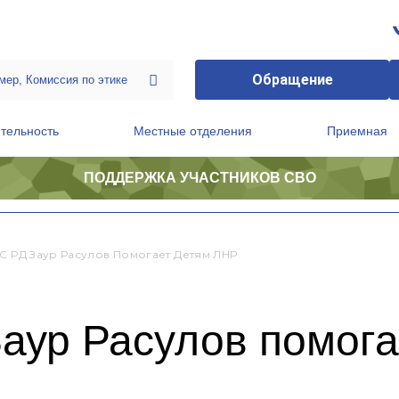
Обращение
тельность
Местные отделения
Приемная
ПОДДЕРЖКА УЧАСТНИКОВ СВО
ственной приемной Председателя Партии
Президиум регионального политического совета
НС РД Заур Расулов Помогает Детям ЛНР
Заур Расулов помог