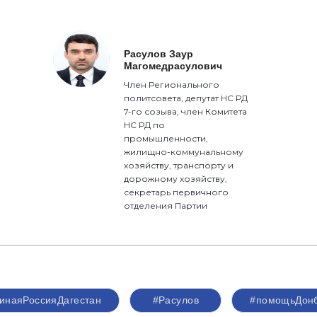
Расулов Заур
Магомедрасулович
Член Регионального
политсовета, депутат НС РД
7-го созыва, член Комитета
НС РД по
промышленности,
жилищно-коммунальному
хозяйству, транспорту и
дорожному хозяйству,
секретарь первичного
отделения Партии
инаяРоссияДагестан
#Расулов
#помощьДон