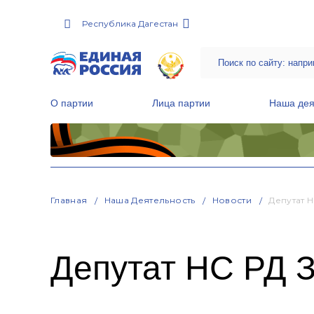
Республика Дагестан
О партии
Лица партии
Наша дея
Местные общественные приемные Партии
Руководитель Региональной обще
Народная программа «Единой России»
Главная
Наша Деятельность
Новости
Депутат 
Депутат НС РД 