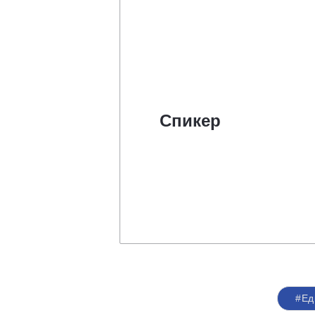
Спикер
#Ед