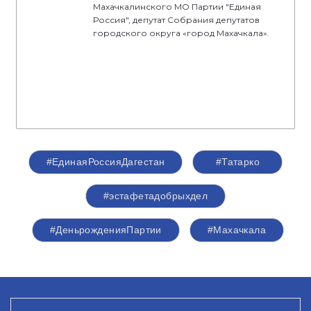
Махачкалинского МО Партии "Единая
Россия", депутат Собрания депутатов
городского округа «город Махачкала».
#ЕдинаяРоссияДагестан
#Татарко
#эстафетадобрыхдел
#ДеньрожденияПартии
#Махачкала