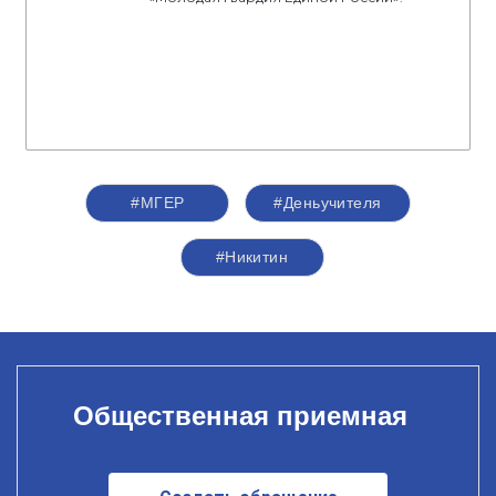
#‎МГЕР‬
#Деньучителя
#Никитин
Общественная приемная