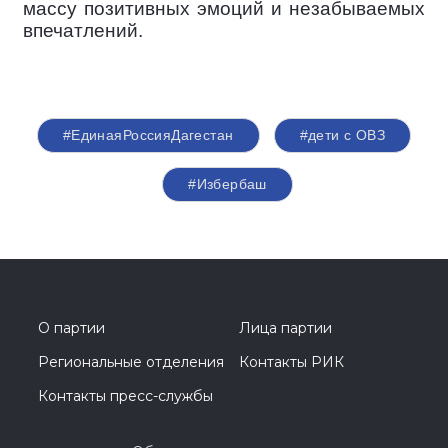
массу позитивных эмоций и незабываемых
впечатлений.
#ЕдинаяРоссияДагестан
#дети с ОВЗ
#Избербаш
О партии
Лица партии
Региональные отделения
Контакты РИК
Контакты пресс-службы