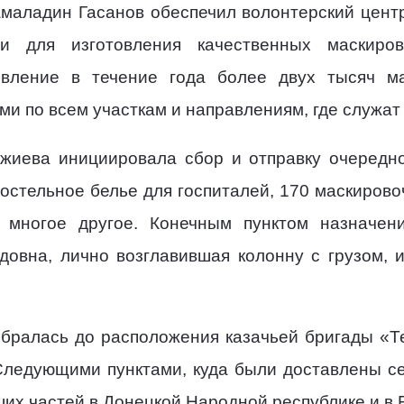
амаладин Гасанов обеспечил волонтерский цен
ми для изготовления качественных маскиров
овление в течение года более двух тысяч м
и по всем участкам и направлениям, где служат
жиева инициировала сбор и отправку очередной
остельное белье для госпиталей, 170 маскирово
, многое другое. Конечным пунктом назначен
довна, лично возглавившая колонну с грузом, 
обралась до расположения казачьей бригады «Т
 Следующими пунктами, куда были доставлены с
их частей в Донецкой Народной республике и в 