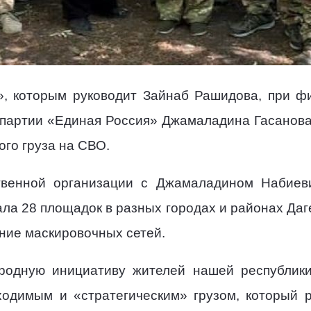
», которым руководит Зайнаб Рашидова, при ф
 партии «Единая Россия» Джамаладина Гасанова,
го груза на СВО.
твенной организации с Джамаладином Набиеви
ла 28 площадок в разных городах и районах Даге
ние маскировочных сетей.
родную инициативу жителей нашей республик
одимым и «стратегическим» грузом, который 