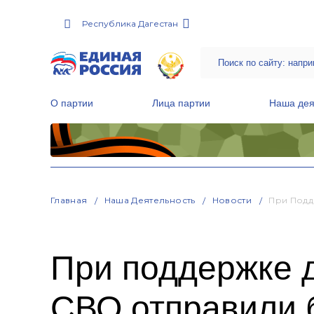
Республика Дагестан
О партии
Лица партии
Наша дея
Местные общественные приемные Партии
Руководитель Региональной обще
Народная программа «Единой России»
Главная
Наша Деятельность
Новости
При Подд
При поддержке 
СВО отправили 