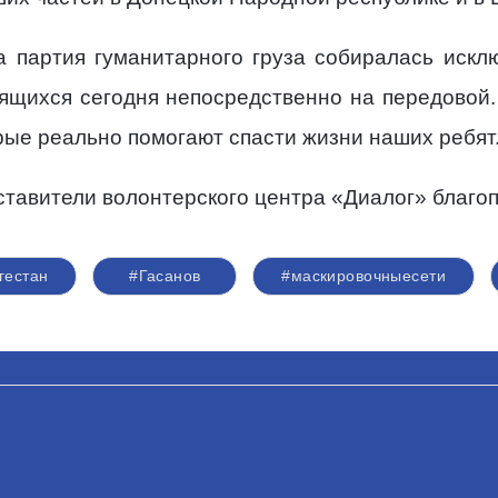
а партия гуманитарного груза собиралась иск
дящихся сегодня непосредственно на передовой. 
рые реально помогают спасти жизни наших ребят
тавители волонтерского центра «Диалог» благоп
гестан
#Гасанов
#маскировочныесети