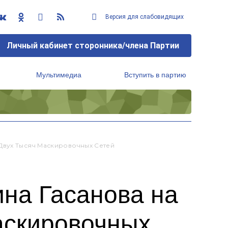
Версия для слабовидящих
Личный кабинет сторонника/члена Партии
Мультимедиа
Вступить в партию
Региональный исполнительный комитет
Двух Тысяч Маскировочных Сетей
на Гасанова на
аскировочных