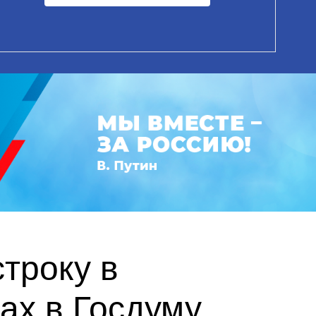
троку в
ах в Госдуму