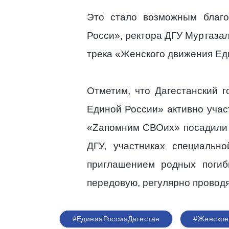
Это стало возможным благо
Росси», ректора ДГУ Муртаза
трека «Женского движения Ед
Отметим, что Дагестанский 
Единой России» активно участ
«Zапомним СВОих» посадили «
ДГУ, участниках специальн
приглашением родных погиб
передовую, регулярно провод
#ЕдинаяРоссияДагестан
#Женское