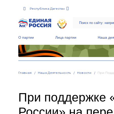
Республика Дагестан
О партии
Лица партии
Наша дея
Местные общественные приемные Партии
Руководитель Региональной обще
Народная программа «Единой России»
Главная
Наша Деятельность
Новости
При Подд
При поддержке 
России» на пер