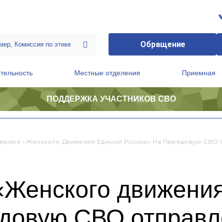
Обращение
тельность
Местные отделения
Приемная
ПОДДЕРЖКА УЧАСТНИКОВ СВО
ственной приемной Председателя Партии
Президиум регионального политического совета
ержке «Женского Движения Единой России» На Передовую СВО 
«Женского движени
едовую СВО отправ