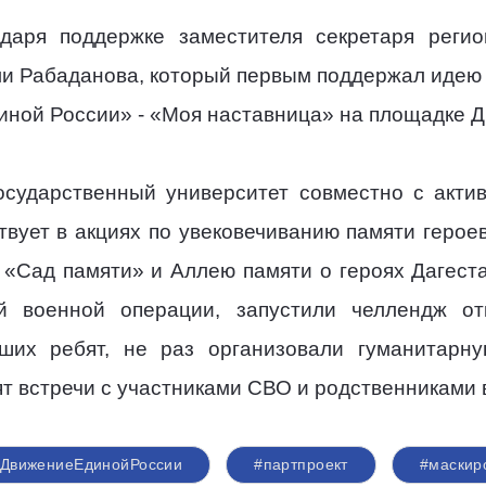
даря поддержке заместителя секретаря регио
ли Рабаданова, который первым поддержал идею
иной России» - «Моя наставница» на площадке Д
государственный университет совместно с акти
вует в акциях по увековечиванию памяти героев.
Сад памяти» и Аллею памяти о героях Дагеста
ой военной операции, запустили челлендж от
ших ребят, не раз организовали гуманитарн
ят встречи с участниками СВО и родственниками 
ДвижениеЕдинойРоссии
#партпроект
#маскир