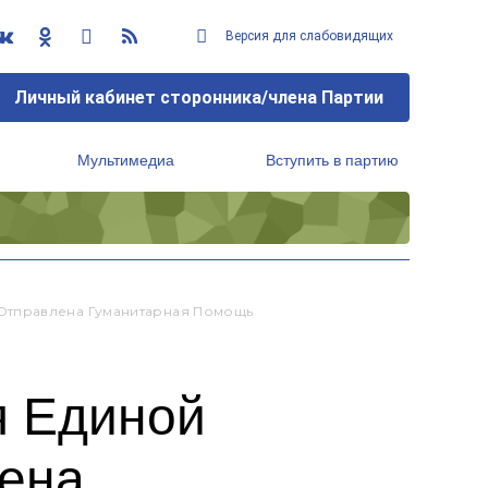
Версия для слабовидящих
Личный кабинет сторонника/члена Партии
Мультимедиа
Вступить в партию
Региональный исполнительный комитет
Отправлена Гуманитарная Помощь
я Единой
лена