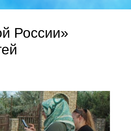
ой России»
тей