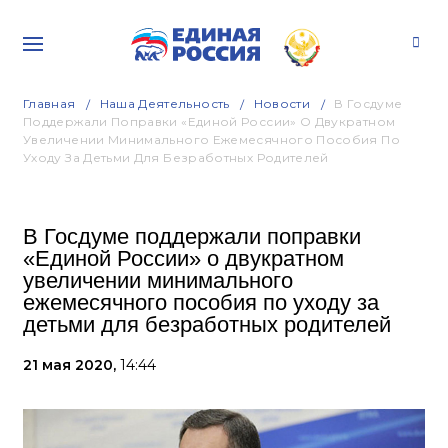
Главная
Наша Деятельность
Новости
В Госдуме
Поддержали Поправки «Единой России» О Двукратном
Увеличении Минимального Ежемесячного Пособия По
Уходу За Детьми Для Безработных Родителей
В Госдуме поддержали поправки
«Единой России» о двукратном
увеличении минимального
ежемесячного пособия по уходу за
детьми для безработных родителей
21 мая 2020,
14:44