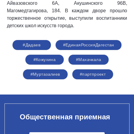
Айвазовского 6А, Акушинского 96В,
Магомедтагирова, 184. В каждом дворе прошло
торжественное открытие, выступили воспитанники
детских школ искусств города.
#Дадаев
#ЕдинаяРоссияДагестан
#Кожухина
#Махачкала
#Муртазалиев
#партпроект
Общественная приемная