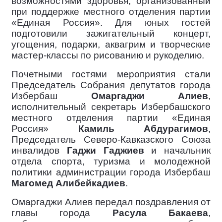
возможностями здоровья, организованный
при поддержке местного отделения партии
«Единая Россия». Для юных гостей
подготовили зажигательный концерт,
угощения, подарки, аквагрим и творческие
мастер-классы по рисованию и рукоделию.
Почетными гостями мероприятия стали
Председатель Собрания депутатов города
Избербаш
Омаргаджи Алиев
,
исполнительный секретарь Избербашского
местного отделения партии «Единая
Россия»
Камиль Абдурагимов
,
Председатель Северо-Кавказского Союза
инвалидов
Гаджи Гаджиев
и начальник
отдела спорта, туризма и молодежной
политики администрации города Избербаш
Магомед Алибейкадиев
.
Омаргаджи Алиев передал поздравления от
главы города
Расула Бакаева
,