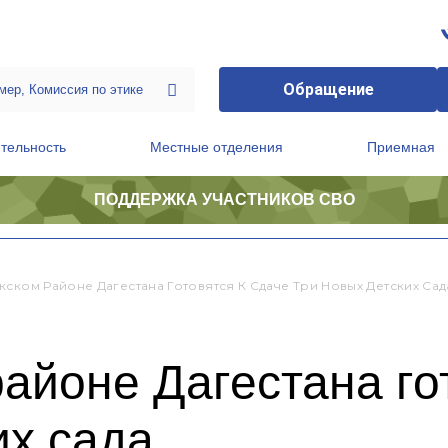
Обращение
тельность
Местные отделения
Приемная
ПОДДЕРЖКА УЧАСТНИКОВ СВО
ственной приемной Председателя Партии
Президиум регионального политического совета
кском Районе Дагестана Готовятся К Сдаче Три Новых Детских Сад
айоне Дагестана гот
их сада