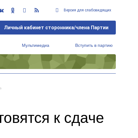
Версия для слабовидящих
Личный кабинет сторонника/члена Партии
Мультимедиа
Вступить в партию
Региональный исполнительный комитет
а
овятся к сдаче