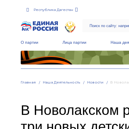
Республика Дагестан
О партии
Лица партии
Наша дея
Местные общественные приемные Партии
Руководитель Региональной обще
Народная программа «Единой России»
Главная
Наша Деятельность
Новости
В Новола
В Новолакском р
три новых детск