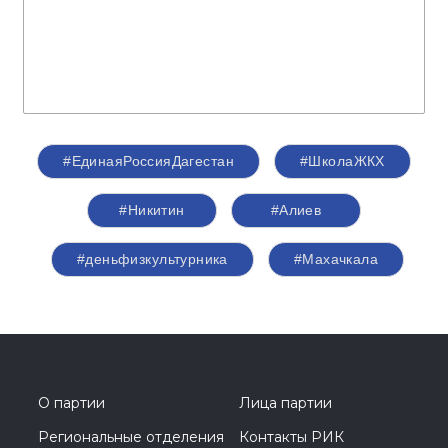
#ЕдинаяРоссияДагестан
#ШколаЖКХ
#Никитин
#Алиев
#деньфизкультурника
#Махачкала
О партии
Лица партии
Региональные отделения
Контакты РИК