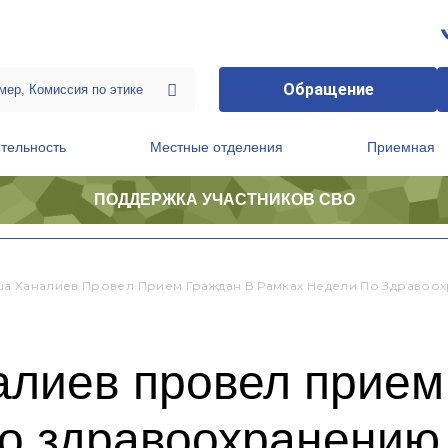
Обращение
тельность
Местные отделения
Приемная
ПОДДЕРЖКА УЧАСТНИКОВ СВО
ственной приемной Председателя Партии
Президиум регионального политического совета
а Ханалиев Провел Прием Граждан В Рамках Недели По Здравоо
лиев провел прием
по здравоохранению