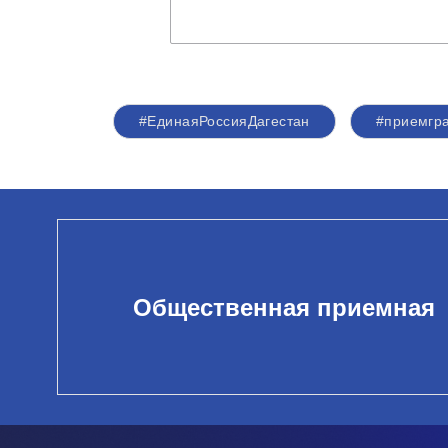
#ЕдинаяРоссияДагестан
#приемгр
Общественная приемная