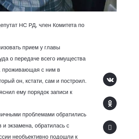
епутат НС РД, член Комитета по
низовать прием у главы
суда о передаче всего имущества
га, проживающая с ним в
орый он, кстати, сам и построил.
яснил ему порядок записи к
зличными проблемами обратились
в и экзамена, обратилась с
ссии необъективно подошли к