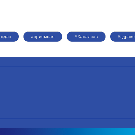
аждан
#приемная
#Ханалиев
#здрав