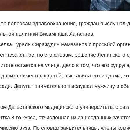
и по вопросам здравоохранения, граждан выслушал д
альной политики Висампаша Ханалиев.
селка Турали Сиражудин Рамазанов с просьбой орга
ет незаконное, по его словам, решение Ленинского 
 итоге остается на улице. Дело в том, что его супру
 двоих совместных детей, выставила его из дома, кот
седи. Депутат внимательно выслушал мужчину и объ
ром Дагестанского медицинского университета, с ра
ентка 3-го курса, отчисленная из-за несданных зачето
миссию вуза. По словам заявительницы, члены коми