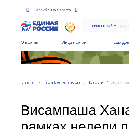
Республика Дагестан
О партии
Лица партии
Наша дея
Местные общественные приемные Партии
Руководитель Региональной обще
Народная программа «Единой России»
Главная
Наша Деятельность
Новости
Висампаш
Висампаша Хана
рамках недели 