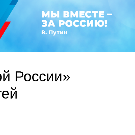
ой России»
тей