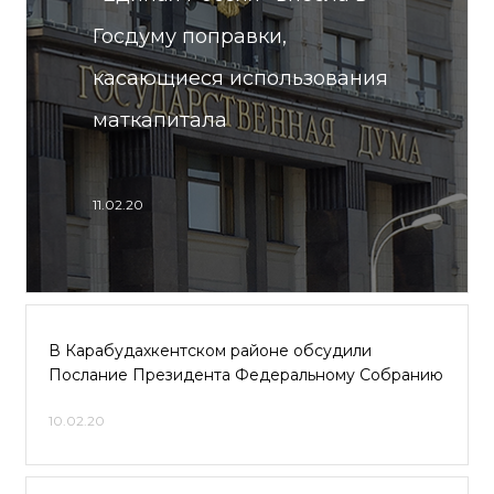
Госдуму поправки,
касающиеся использования
маткапитала
11.02.20
В Карабудахкентском районе обсудили
Послание Президента Федеральному Собранию
10.02.20