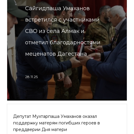
Сайгидпаша Умаханов
встретился с участниками
СВО из села Алмак и
отметил благодарностями
меценатов Дагестана
28.11.25
Депутат Мухтарпаша Умаханов оказал
поддержку матерям погибших героев в
преддверии Дня матери