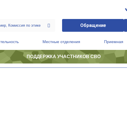
Обращение
тельность
Местные отделения
Приемная
ПОДДЕРЖКА УЧАСТНИКОВ СВО
ственной приемной Председателя Партии
Президиум регионального политического совета