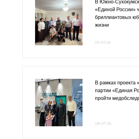
В Южно-Сухокумск
«Единой России» ч
бриллиантовых юб
жизни
09.07.26
В рамках проекта 
партии «Единая Ро
пройти медобследо
08.07.26