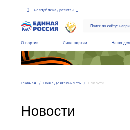
Республика Дагестан
О партии
Лица партии
Наша дея
Местные общественные приемные Партии
Руководитель Региональной обще
Народная программа «Единой России»
Главная
Наша Деятельность
Новости
Новости