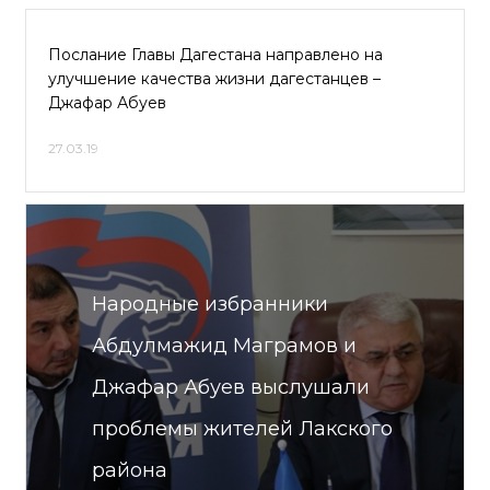
Послание Главы Дагестана направлено на
улучшение качества жизни дагестанцев –
Джафар Абуев
27.03.19
Народные избранники
Абдулмажид Маграмов и
Джафар Абуев выслушали
проблемы жителей Лакского
района