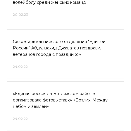
волейболу среди женских команд
20.02.23
Секретарь каспийского отделения "Единой
России" Абдулвахид Джаватов поздравил
ветеранов города с праздником
24.02.22
«Единая россия» в Ботлихском районе
организовала фотовыставку «Ботлих. Между
небом и землей»
24.02.22