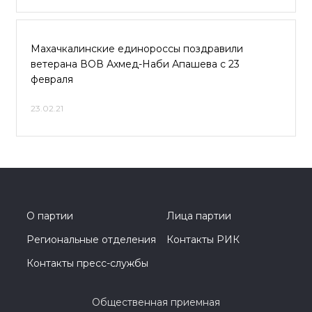
Махачкалинские единороссы поздравили
ветерана ВОВ Ахмед-Наби Апашева с 23
февраля
23.02.21
О партии
Лица партии
Региональные отделения
Контакты РИК
Контакты пресс-службы
Общественная приемная