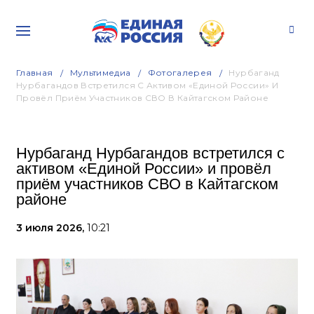
Главная
Мультимедиа
Фотогалерея
Нурбаганд
Нурбагандов Встретился С Активом «Единой России» И
Провёл Приём Участников СВО В Кайтагском Районе
Нурбаганд Нурбагандов встретился с
активом «Единой России» и провёл
приём участников СВО в Кайтагском
районе
3 июля 2026,
10:21