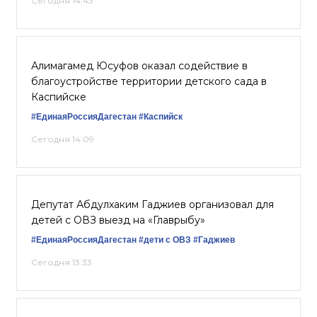
Сегодня 14:43
Алимагамед Юсуфов оказал содействие в
благоустройстве территории детского сада в
Каспийске
#ЕдинаяРоссияДагестан
#Каспийск
Сегодня 14:09
Депутат Абдулхаким Гаджиев организовал для
детей с ОВЗ выезд на «Главрыбу»
#ЕдинаяРоссияДагестан
#дети с ОВЗ
#Гаджиев
Сегодня 13:33