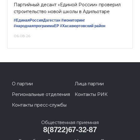
Партийный десант «Единой России» проверил
строительство новой школы в Адильотаре
#ЕдинаяРоссияДагестан
#мониторинг
#народнаяпрограммаЕР
#Хасавюртовский район
06.08.26
О партии
Лица партии
Региональные отделения
Контакты РИК
Контакты пресс-службы
Общественная приемная
8(8722)67-32-87