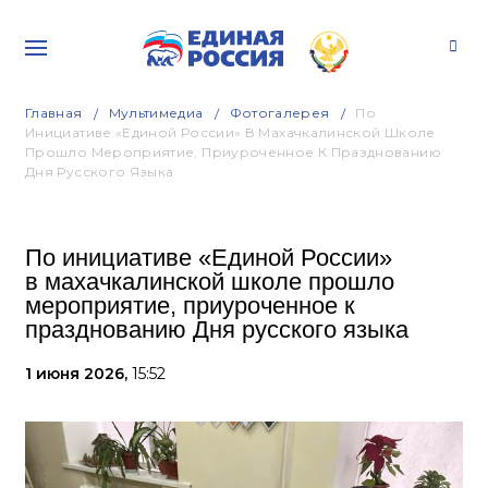
Главная
Мультимедиа
Фотогалерея
По
Инициативе «Единой России» В Махачкалинской Школе
Прошло Мероприятие, Приуроченное К Празднованию
Дня Русского Языка
По инициативе «Единой России»
в махачкалинской школе прошло
мероприятие, приуроченное к
празднованию Дня русского языка
1 июня 2026,
15:52