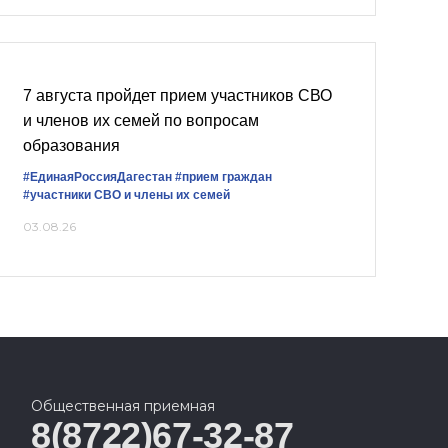
7 августа пройдет прием участников СВО
и членов их семей по вопросам
образования
#ЕдинаяРоссияДагестан
#прием граждан
#участники СВО и члены их семей
03.08.26
Общественная приемная
8(8722)67-32-87