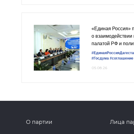
«Единая Россия» 
о взаимодействии
палатой РФ и пол
#ЕдинаяРоссияДагеста
#Госдума
#соглашение
05.08.26
О партии
Лица па