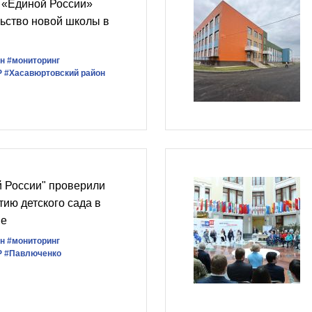
 «Единой России»
ьство новой школы в
н
#мониторинг
Р
#Хасавюртовский район
й России" проверили
тию детского сада в
не
н
#мониторинг
Р
#Павлюченко