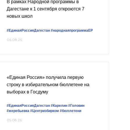
В рамках Народной программы в
Дагестане к 1 сентября откроются 7
новых школ
#ЕдинаяРоссияДагестан
#народнаяпрограммаЕР
06.08.26
«Единая Россия» получила первую
строку в избирательном бюллетене на
выборах в Госдуму
#ЕдинаяРоссияДагестан
#Карелин
#Головин
#жеребьевка
#Центризбирком
#бюллетени
05.08.26