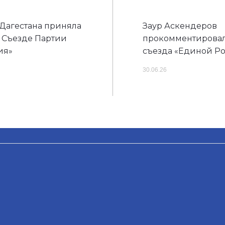
 Дагестана приняла
Заур Аскендеров
II Съезде Партии
прокомментировал
ия»
съезда «Единой Р
30.06.26