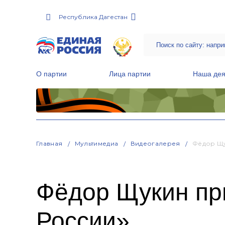
Республика Дагестан
О партии
Лица партии
Наша дея
Местные общественные приемные Партии
Руководитель Региональной обще
Народная программа «Единой России»
Главная
Мультимедиа
Видеогалерея
Фёдор Щу
Фёдор Щукин при
России»