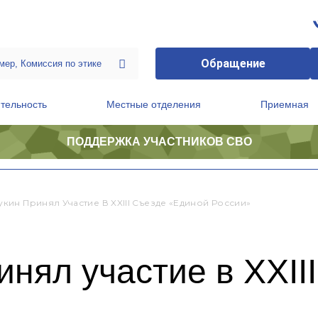
Обращение
тельность
Местные отделения
Приемная
ПОДДЕРЖКА УЧАСТНИКОВ СВО
ственной приемной Председателя Партии
Президиум регионального политического совета
кин Принял Участие В XXIII Съезде «Единой России»
нял участие в XXII