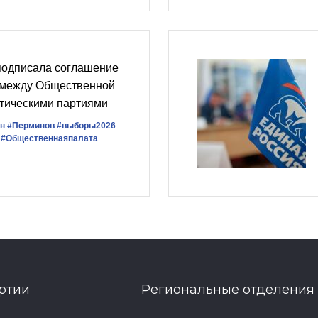
подписала соглашение
 между Общественной
итическими партиями
н
#Перминов
#выборы2026
#Общественнаяпалата
ртии
Региональные отделения