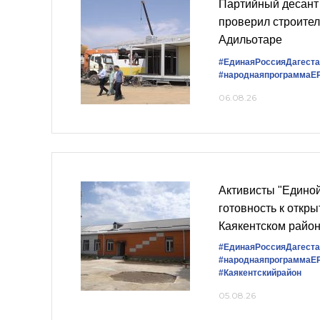
Партийный десант
проверил строител
Адильотаре
#ЕдинаяРоссияДагеста
#народнаяпрограммаЕ
06.08.26
Активисты "Едино
готовность к откры
Каякентском райо
#ЕдинаяРоссияДагеста
#народнаяпрограммаЕ
#Каякентскийрайон
05.08.26