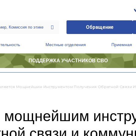
Обращение
тельность
Местные отделения
Приемная
ПОДДЕРЖКА УЧАСТНИКОВ СВО
ственной приемной Председателя Партии
Президиум регионального политического совета
вляется Мощнейшим Инструментом Получения Обратной Связи И 
я мощнейшим инстр
ной связи и коммун