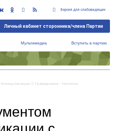
Версия для слабовидящих
Личный кабинет сторонника/члена Партии
Мультимедиа
Вступить в партию
Региональный исполнительный комитет
Коммуникации С Гражданами - Никитин
ументом
икации с