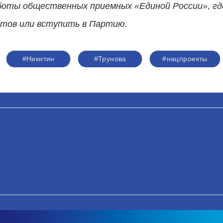
боты общественных приемных «Единой России», г
ктов или вступить в Партию.
#Никитин
#Трунова
#нацпроекты