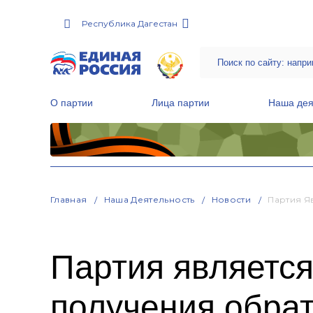
Республика Дагестан
О партии
Лица партии
Наша дея
Местные общественные приемные Партии
Руководитель Региональной обще
Народная программа «Единой России»
Главная
Наша Деятельность
Новости
Партия Я
Партия являетс
получения обрат