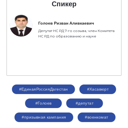
Спикер
Голоев Ризван Аливкаевич
Депутат НС РД 7-го созыва, член Комитета
НС РД по образованию и науке
#ЕдинаяРоссияДагестан
#Хасавюрт
#Голоев
#депутат
#призывная кампания
#военкомат