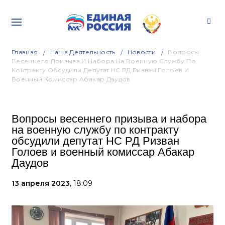
Главная
Наша Деятельность
Новости
Вопросы
Весеннего Призыва И Набора На Военную Службу По
Контракту Обсудили Депутат НС РД Ризван Голоев И
Военный Комиссар Абакар Даудов
Вопросы весеннего призыва и набора
на военную службу по контракту
обсудили депутат НС РД Ризван
Голоев и военный комиссар Абакар
Даудов
13 апреля 2023,
18:09