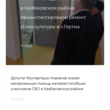
в Казбековском районе
проинспектировали ремонт
Дома культуры в с.Гертма
14.05.25
Депутат Мухтарпаша Умаханов оказал
материальную помощь матерям погибших
участников СВО в Казбековском районе
05.05.25