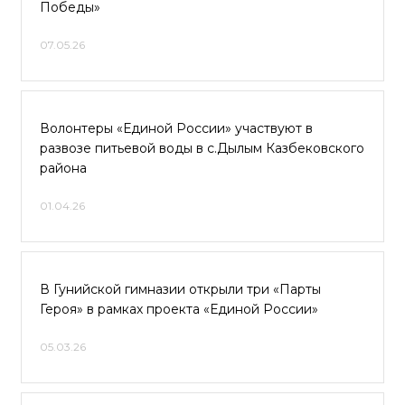
Победы»
07.05.26
Волонтеры «Единой России» участвуют в
развозе питьевой воды в с.Дылым Казбековского
района
01.04.26
В Гунийской гимназии открыли три «Парты
Героя» в рамках проекта «Единой России»
05.03.26